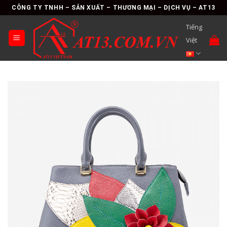
Skip
CÔNG TY TNHH – SẢN XUẤT – THƯƠNG MẠI – DỊCH VỤ – AT13
to
Tiếng
content
Việt