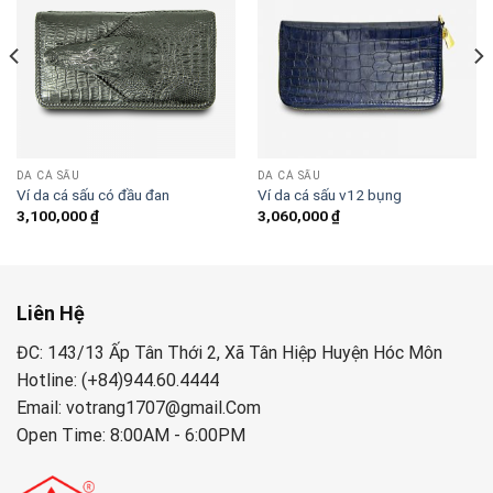
DA CÁ SẤU
DA CÁ SẤU
Ví da cá sấu có đầu đan
Ví da cá sấu v12 bụng
3,100,000
₫
3,060,000
₫
Liên Hệ
ĐC: 143/13 Ấp Tân Thới 2, Xã Tân Hiệp Huyện Hóc Môn
Hotline: (+84)944.60.4444
Email: votrang1707@gmail.Com
Open Time: 8:00AM - 6:00PM