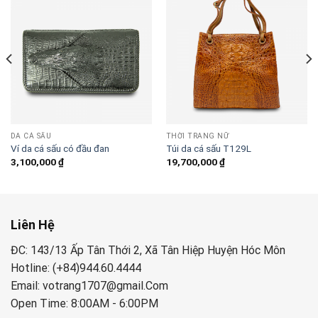
DA CÁ SẤU
THỜI TRANG NỮ
Ví da cá sấu có đầu đan
Túi da cá sấu T129L
3,100,000
₫
19,700,000
₫
Liên Hệ
ĐC: 143/13 Ấp Tân Thới 2, Xã Tân Hiệp Huyện Hóc Môn
Hotline: (+84)944.60.4444
Email: votrang1707@gmail.Com
Open Time: 8:00AM - 6:00PM