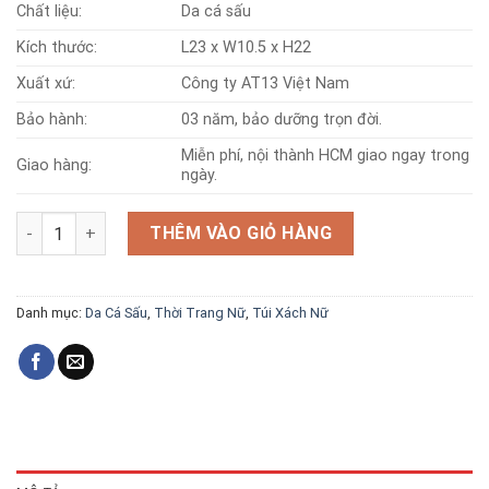
7,800,000 ₫.
6,240,000 ₫.
Chất liệu:
Da cá sấu
Kích thước:
L23 x W10.5 x H22
Xuất xứ:
Công ty AT13 Việt Nam
Bảo hành:
03 năm, bảo dưỡng trọn đời.
Miễn phí, nội thành HCM giao ngay trong
Giao hàng:
ngày.
Túi da cá sấu T180 trơn số lượng
THÊM VÀO GIỎ HÀNG
Danh mục:
Da Cá Sấu
,
Thời Trang Nữ
,
Túi Xách Nữ