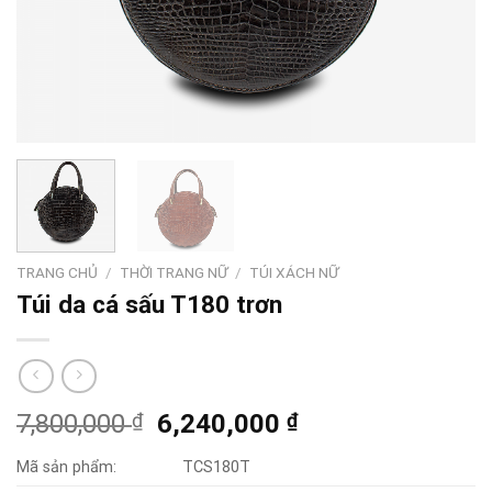
TRANG CHỦ
/
THỜI TRANG NỮ
/
TÚI XÁCH NỮ
Túi da cá sấu T180 trơn
Original
Current
7,800,000
₫
6,240,000
₫
price
price
Mã sản phẩm:
TCS180T
was:
is: