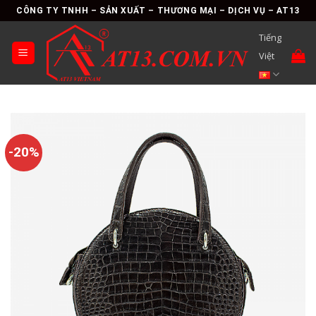
Skip
CÔNG TY TNHH – SẢN XUẤT – THƯƠNG MẠI – DỊCH VỤ – AT13
to
Tiếng
content
Việt
-20%