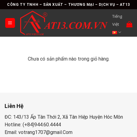
Skip
CÔNG TY TNHH – SẢN XUẤT – THƯƠNG MẠI – DỊCH VỤ – AT13
to
Tiếng
content
Việt
Chưa có sản phẩm nào trong giỏ hàng.
Liên Hệ
ĐC: 143/13 Ấp Tân Thới 2, Xã Tân Hiệp Huyện Hóc Môn
Hotline: (+84)944.60.4444
Email: votrang1707@gmail.Com