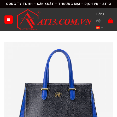
Skip
CÔNG TY TNHH – SẢN XUẤT – THƯƠNG MẠI – DỊCH VỤ – AT13
to
Tiếng
content
Việt