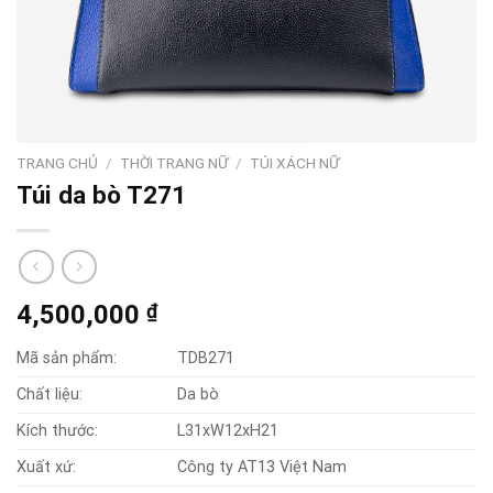
TRANG CHỦ
/
THỜI TRANG NỮ
/
TÚI XÁCH NỮ
Túi da bò T271
4,500,000
₫
Mã sản phẩm:
TDB271
Chất liệu:
Da bò
Kích thước:
L31xW12xH21
Xuất xứ:
Công ty AT13 Việt Nam