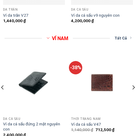
DA TRĂN
DA CÁ SẤU
Ví da trăn V27
Ví da cá sấu v9 nguyên con
1,440,000
₫
4,200,000
₫
VÍ NAM
Tất Cả
-38%
DA CÁ SẤU
THỜI TRANG NAM
Ví da cá sấu đứng 2 mặt nguyên
Ví da cá sấu V47
con
Original
Current
1,140,000
₫
712,500
₫
price
price
2,400,000
₫