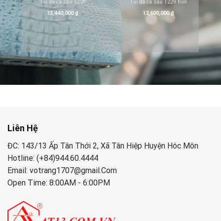
Túi da cá sấu T209
Túi da cá sấu T229 trơn
13,440,000
₫
12,600,000
₫
DA CÁ
Túi da cá
15,500
Liên Hệ
ĐC: 143/13 Ấp Tân Thới 2, Xã Tân Hiệp Huyện Hóc Môn
Hotline: (+84)944.60.4444
Email: votrang1707@gmail.Com
Open Time: 8:00AM - 6:00PM