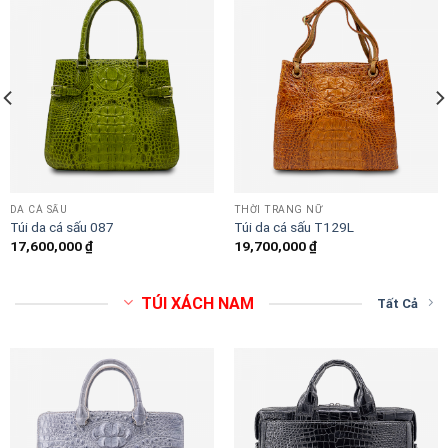
DA CÁ SẤU
THỜI TRANG NỮ
Túi da cá sấu 087
Túi da cá sấu T129L
17,600,000
₫
19,700,000
₫
TÚI XÁCH NAM
Tất Cả