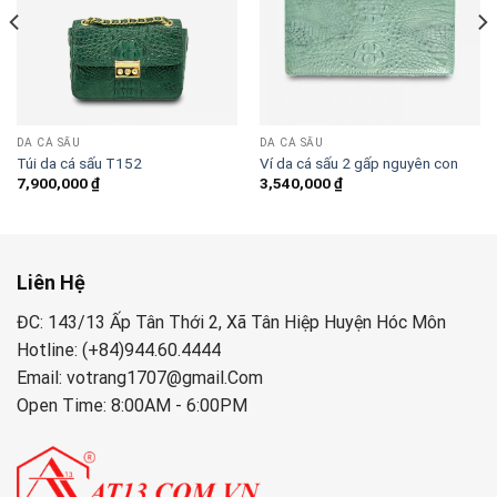
DA CÁ SẤU
DA CÁ SẤU
Túi da cá sấu T152
Ví da cá sấu 2 gấp nguyên con
7,900,000
₫
3,540,000
₫
Liên Hệ
ĐC: 143/13 Ấp Tân Thới 2, Xã Tân Hiệp Huyện Hóc Môn
Hotline: (+84)944.60.4444
Email: votrang1707@gmail.Com
Open Time: 8:00AM - 6:00PM