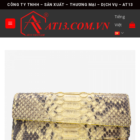
Skip
CÔNG TY TNHH – SẢN XUẤT – THƯƠNG MẠI – DỊCH VỤ – AT13
to
Tiếng
content
Việt