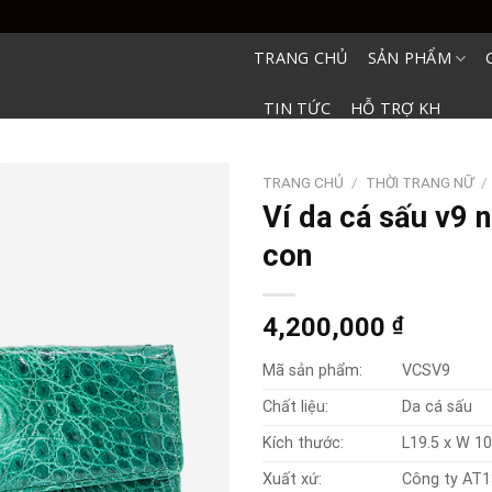
TRANG CHỦ
SẢN PHẨM
TIN TỨC
HỖ TRỢ KH
TRANG CHỦ
/
THỜI TRANG NỮ
/
Ví da cá sấu v9 
con
4,200,000
₫
Mã sản phẩm:
VCSV9
Chất liệu:
Da cá sấu
Kích thước:
L19.5 x W 10
Xuất xứ:
Công ty AT1