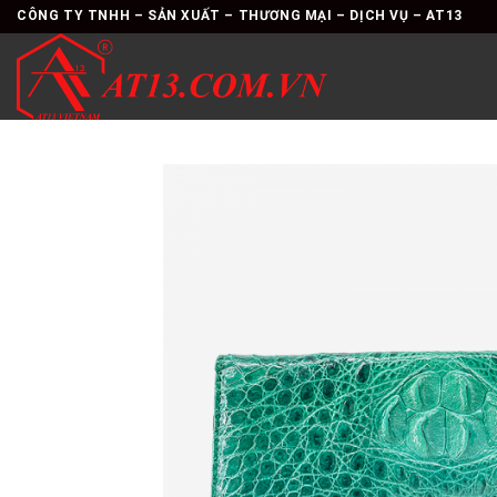
Skip
CÔNG TY TNHH – SẢN XUẤT – THƯƠNG MẠI – DỊCH VỤ – AT13
to
content