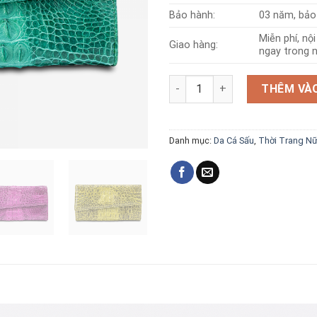
Bảo hành:
03 năm, bảo 
Miễn phí, nộ
Giao hàng:
ngay trong n
Ví da cá sấu v9 nguyên con số
THÊM VÀO
Danh mục:
Da Cá Sấu
,
Thời Trang N