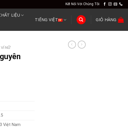
Kết Nối Với Chúng Tôi
CHẤT LIỆU
TIẾNG VIỆT
GIỎ HÀNG
VÍ NỮ
nguyên
.5
3 Việt Nam