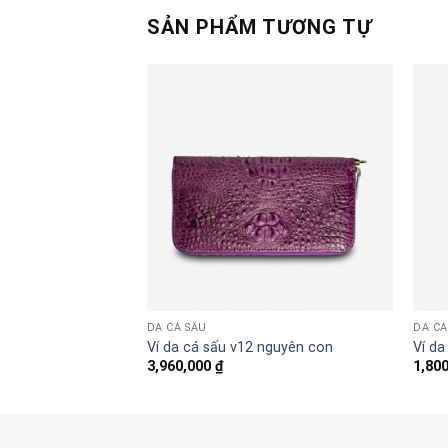
SẢN PHẨM TƯƠNG TỰ
DA CÁ SẤU
DA CÁ
7
Ví da cá sấu v12 nguyên con
Ví da
3,960,000
₫
1,80