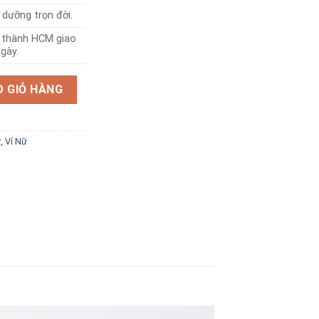
dưỡng trọn đời.
i thành HCM giao
gày.
 lượng
 GIỎ HÀNG
ữ
,
Ví Nữ