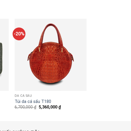
-20%
DA CÁ SẤU
Túi da cá sấu T180
Original
Current
6,700,000
₫
5,360,000
₫
price
price
was:
is:
6,700,000 ₫.
5,360,000 ₫.