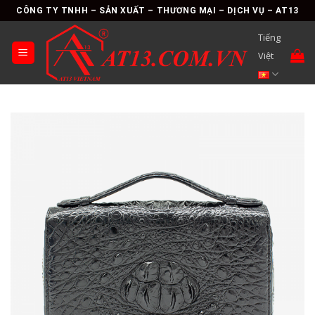
Skip
CÔNG TY TNHH – SẢN XUẤT – THƯƠNG MẠI – DỊCH VỤ – AT13
to
Tiếng
content
Việt