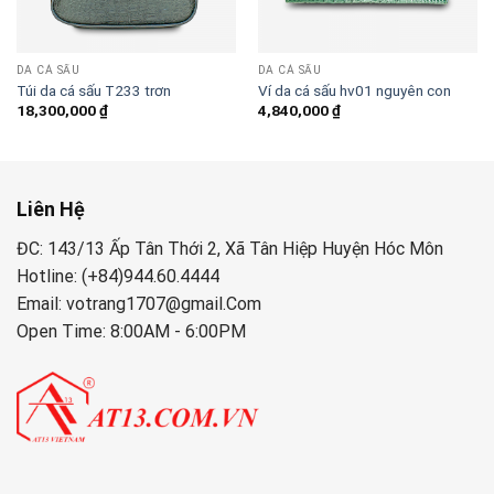
DA CÁ SẤU
DA CÁ SẤU
Túi da cá sấu T233 trơn
Ví da cá sấu hv01 nguyên con
18,300,000
₫
4,840,000
₫
Liên Hệ
ĐC: 143/13 Ấp Tân Thới 2, Xã Tân Hiệp Huyện Hóc Môn
Hotline: (+84)944.60.4444
Email: votrang1707@gmail.Com
Open Time: 8:00AM - 6:00PM