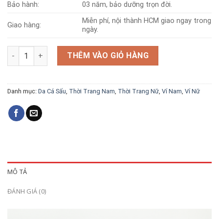
Bảo hành:
03 năm, bảo dưỡng trọn đời.
Miễn phí, nội thành HCM giao ngay trong
Giao hàng:
ngày.
Ví da cá sấu v23 nguyên con số lượng
THÊM VÀO GIỎ HÀNG
Danh mục:
Da Cá Sấu
,
Thời Trang Nam
,
Thời Trang Nữ
,
Ví Nam
,
Ví Nữ
MÔ TẢ
ĐÁNH GIÁ (0)