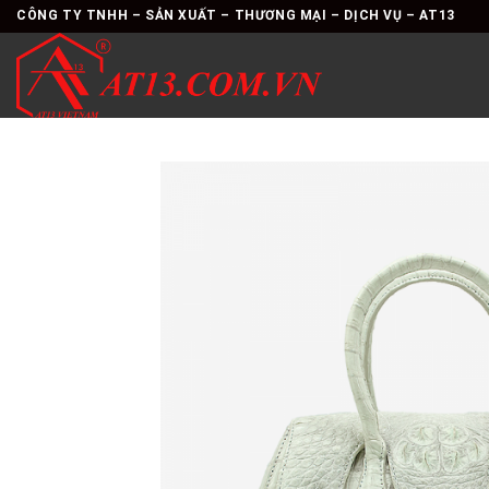
Skip
CÔNG TY TNHH – SẢN XUẤT – THƯƠNG MẠI – DỊCH VỤ – AT13
to
content