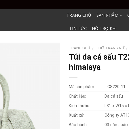
TRANG CHỦ
SẢN PHẨM
TIN TỨC
HỖ TRỢ KH
TRANG CHỦ
/
THỜI TRANG NỮ
/
Túi da cá sấu T
himalaya
Mã sản phẩm:
TCS220-11
Chất liệu:
Da cá sấu
Kích thước:
L31 x W15 x
Xuất xứ:
Công ty AT1
Bảo hành:
03 năm, bảo 