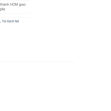
i thành HCM giao
gày.
ữ
,
Túi Xách Nữ