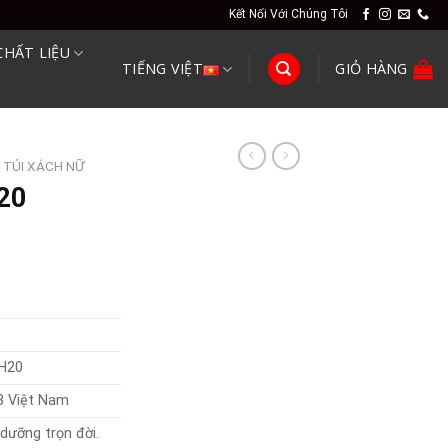
Kết Nối Với Chúng Tôi
CHẤT LIỆU
TIẾNG VIỆT
GIỎ HÀNG
TÚI XÁCH NỮ
220
 H20
3 Việt Nam
dưỡng trọn đời.