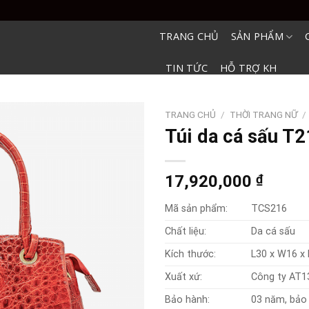
TRANG CHỦ
SẢN PHẨM
TIN TỨC
HỖ TRỢ KH
TRANG CHỦ
/
THỜI TRANG NỮ
/
Túi da cá sấu T
17,920,000
₫
Mã sản phẩm:
TCS216
Chất liệu:
Da cá sấu
Kích thước:
L30 x W16 x
Xuất xứ:
Công ty AT1
Bảo hành:
03 năm, bảo 