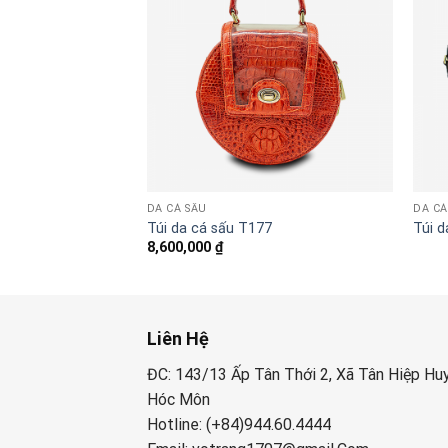
DA CÁ SẤU
DA CÁ
 lớn
Túi da cá sấu T177
Túi d
8,600,000
₫
Liên Hệ
ĐC: 143/13 Ấp Tân Thới 2, Xã Tân Hiệp Hu
Hóc Môn
Hotline: (+84)944.60.4444