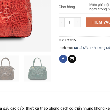
Miễn phí, nộ
Giao hàng:
ngay trong n
Túi da cá sấu T216 số lượng
THÊM VÀO
Mã:
TCS216
Danh mục:
Da Cá Sấu
,
Thời Trang N
 cá sấu cao cấp, thiết kế theo phong cách cổ điển nhưng không 