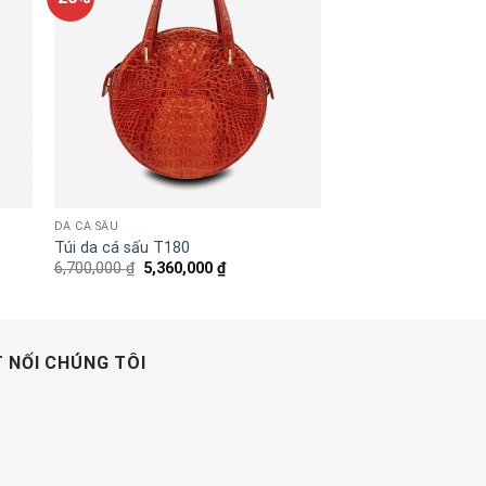
DA CÁ SẤU
Túi da cá sấu T180
Original
Current
6,700,000
₫
5,360,000
₫
price
price
was:
is:
6,700,000 ₫.
5,360,000 ₫.
 NỐI CHÚNG TÔI