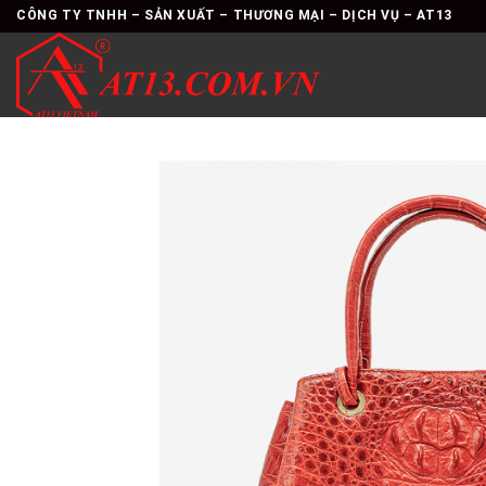
Skip
CÔNG TY TNHH – SẢN XUẤT – THƯƠNG MẠI – DỊCH VỤ – AT13
to
content