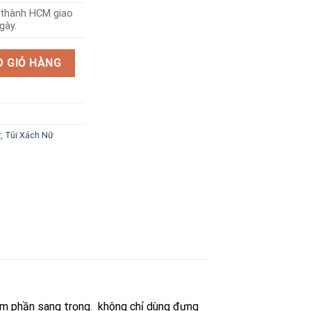
i thành HCM giao
gày.
 GIỎ HÀNG
ữ
,
Túi Xách Nữ
kém phần sang trọng. không chỉ dùng đựng