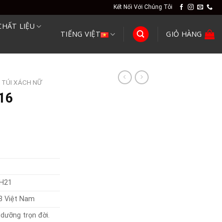
Kết Nối Với Chúng Tôi
CHẤT LIỆU
TIẾNG VIỆT
GIỎ HÀNG
TÚI XÁCH NỮ
216
 H21
3 Việt Nam
dưỡng trọn đời.