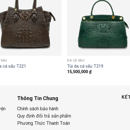
 SẤU
DA CÁ SẤU
a cá sấu T221
Túi da cá sấu T219
15,500,000
₫
KẾT
Thông Tin Chung
yện
Chính sách bảo hành
Quy định đổi trả sản phẩm
Phương Thức Thanh Toán