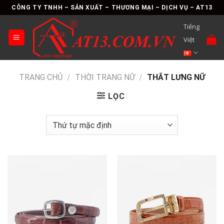
Skip
CÔNG TY TNHH – SẢN XUẤT – THƯƠNG MẠI – DỊCH VỤ – AT13
to
Tiếng
content
Việt
TRANG CHỦ
/
THỜI TRANG NỮ
/
THẮT LƯNG NỮ
LỌC