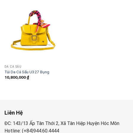
DA CÁ SẤU
Túi Da Cá Sấu U327 Bụng
10,800,000
₫
Liên Hệ
ĐC: 143/13 Ấp Tân Thới 2, Xã Tân Hiệp Huyện Hóc Môn
Hotline: (+84)944.60.4444