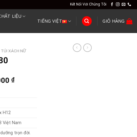
Kết Nối Với Chúng Tôi
CHẤT LIỆU
TIẾNG VIỆT
GIỎ HÀNG
TÚI XÁCH NỮ
180
l
Current
000
₫
price
is:
00 ₫.
5,360,000 ₫.
 x H12
3 Việt Nam
dưỡng trọn đời.