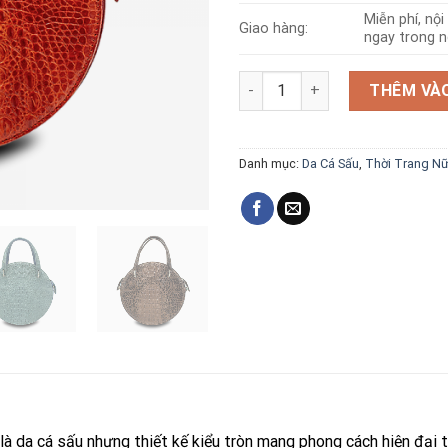
Miễn phí, nộ
Giao hàng:
ngay trong n
Túi da cá sấu T180 số lượng
THÊM VÀO
Danh mục:
Da Cá Sấu
,
Thời Trang N
 là da cá sấu nhưng thiết kế kiểu tròn mang phong cách hiện đại 