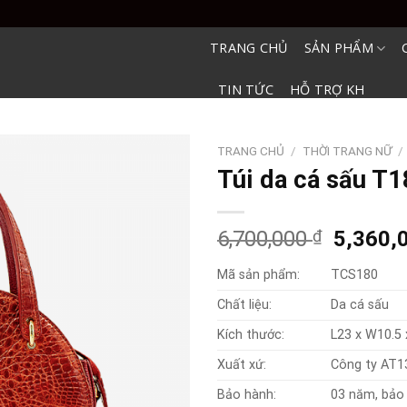
TRANG CHỦ
SẢN PHẨM
TIN TỨC
HỖ TRỢ KH
TRANG CHỦ
/
THỜI TRANG NỮ
/
Túi da cá sấu T
Origina
6,700,000
₫
5,360,
price
Mã sản phẩm:
TCS180
was:
6,700,0
Chất liệu:
Da cá sấu
Kích thước:
L23 x W10.5
Xuất xứ:
Công ty AT1
Bảo hành:
03 năm, bảo 