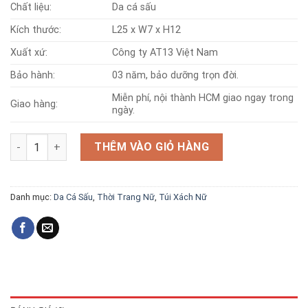
Chất liệu:
Da cá sấu
Kích thước:
L25 x W7 x H12
Xuất xứ:
Công ty AT13 Việt Nam
Bảo hành:
03 năm, bảo dưỡng trọn đời.
Miễn phí, nội thành HCM giao ngay trong
Giao hàng:
ngày.
Túi Da Cá Sấu U323 Trơn số lượng
THÊM VÀO GIỎ HÀNG
Danh mục:
Da Cá Sấu
,
Thời Trang Nữ
,
Túi Xách Nữ