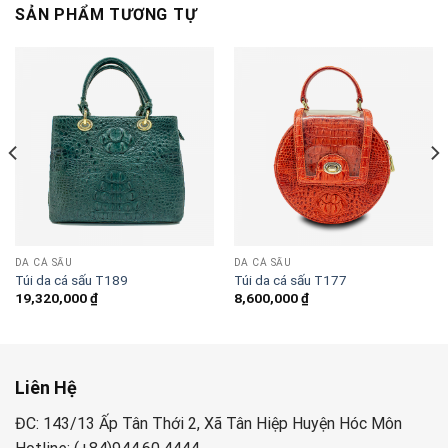
SẢN PHẨM TƯƠNG TỰ
DA CÁ SẤU
DA CÁ SẤU
Túi da cá sấu T189
Túi da cá sấu T177
19,320,000
₫
8,600,000
₫
Liên Hệ
ĐC: 143/13 Ấp Tân Thới 2, Xã Tân Hiệp Huyện Hóc Môn