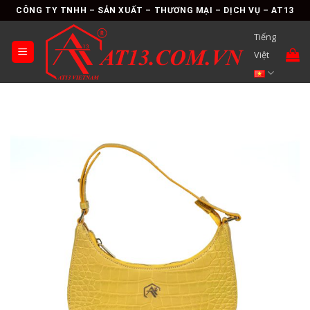
Skip
CÔNG TY TNHH – SẢN XUẤT – THƯƠNG MẠI – DỊCH VỤ – AT13
to
Tiếng
content
Việt