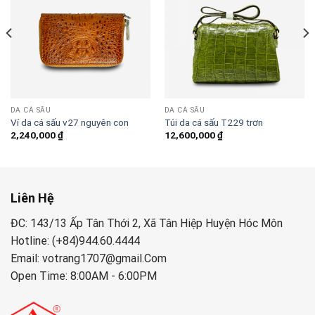
DA CÁ SẤU
DA CÁ SẤU
Ví da cá sấu v27 nguyên con
Túi da cá sấu T229 trơn
2,240,000
₫
12,600,000
₫
00 ₫.
Liên Hệ
ĐC: 143/13 Ấp Tân Thới 2, Xã Tân Hiệp Huyện Hóc Môn
Hotline: (+84)944.60.4444
Email: votrang1707@gmail.Com
Open Time: 8:00AM - 6:00PM