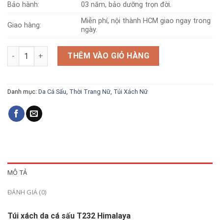
Bảo hành:
03 năm, bảo dưỡng trọn đời.
Miễn phí, nội thành HCM giao ngay trong
Giao hàng:
ngày.
Túi da cá sấu T232N himalaya số lượng
THÊM VÀO GIỎ HÀNG
Danh mục:
Da Cá Sấu
,
Thời Trang Nữ
,
Túi Xách Nữ
MÔ TẢ
ĐÁNH GIÁ (0)
Túi xách da cá sấu T232 Himalaya