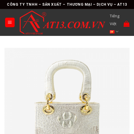
Skip
CÔNG TY TNHH – SẢN XUẤT – THƯƠNG MẠI – DỊCH VỤ – AT13
to
Tiếng
content
Việt