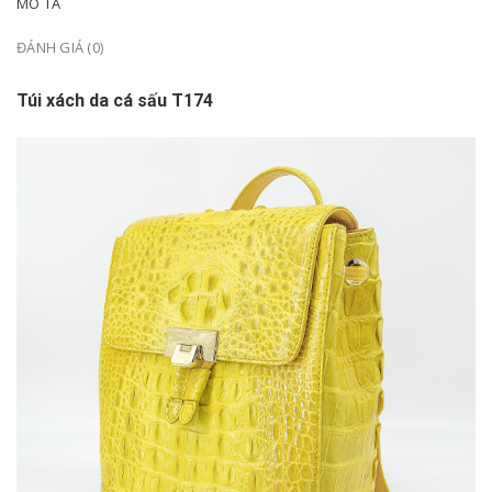
MÔ TẢ
ĐÁNH GIÁ (0)
Túi xách da cá sấu T174