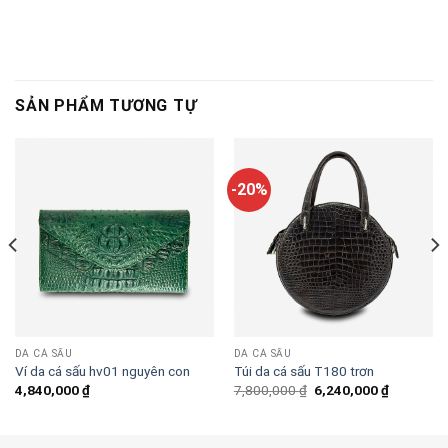
SẢN PHẨM TƯƠNG TỰ
-20%
DA CÁ SẤU
DA CÁ SẤU
Ví da cá sấu hv01 nguyên con
Túi da cá sấu T180 trơn
Original
Current
4,840,000
₫
7,800,000
₫
6,240,000
₫
price
price
was:
is:
7,800,000 ₫.
6,240,000