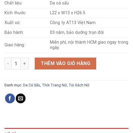
Chất liệu:
Da cá sấu
Kích thước:
L22 x W13 x H26.5
Xuất xứ:
Công ty AT13 Việt Nam
Bảo hành:
03 năm, bảo dưỡng trọn đời.
Miễn phí, nội thành HCM giao ngay trong
Giao hàng:
ngày.
Túi da cá sấu T174 số lượng
THÊM VÀO GIỎ HÀNG
Danh mục:
Da Cá Sấu
,
Thời Trang Nữ
,
Túi Xách Nữ