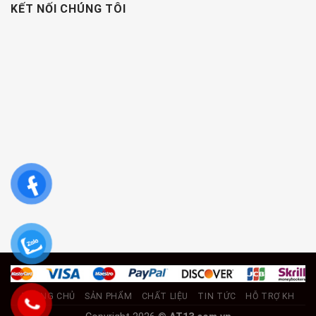
KẾT NỐI CHÚNG TÔI
TRANG CHỦ
SẢN PHẨM
CHẤT LIỆU
TIN TỨC
HỖ TRỢ KH