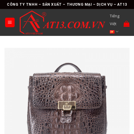
Skip
CÔNG TY TNHH – SẢN XUẤT – THƯƠNG MẠI – DỊCH VỤ – AT13
to
Tiếng
content
Việt