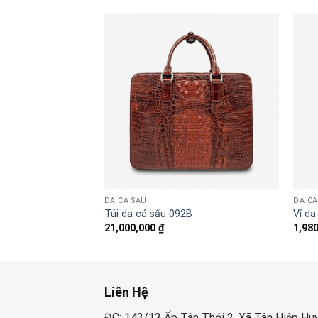
DA CÁ SẤU
DA CÁ
1
Túi da cá sấu 092B
Ví d
21,000,000
₫
1,98
Liên Hệ
ĐC: 143/13 Ấp Tân Thới 2, Xã Tân Hiệp Hu