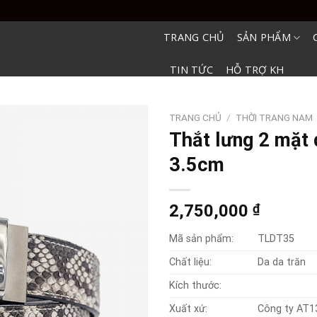
TRANG CHỦ
SẢN PHẨM
TIN TỨC
HỖ TRỢ KH
TRANG CHỦ
/
THỜI TRANG NAM
Thắt lưng 2 mặt 
3.5cm
2,750,000
₫
Mã sản phẩm:
TLDT35
Chất liệu:
Da da trăn
Kích thước:
Xuất xứ:
Công ty AT1