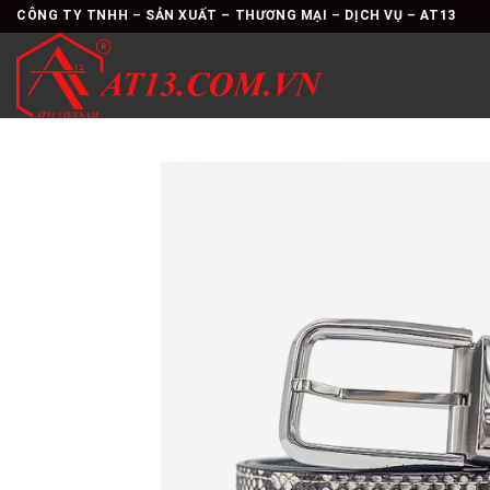
Skip
CÔNG TY TNHH – SẢN XUẤT – THƯƠNG MẠI – DỊCH VỤ – AT13
to
content