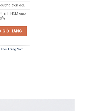
dưỡng trọn đời.
i thành HCM giao
gày.
 số lượng
 GIỎ HÀNG
,
Thời Trang Nam