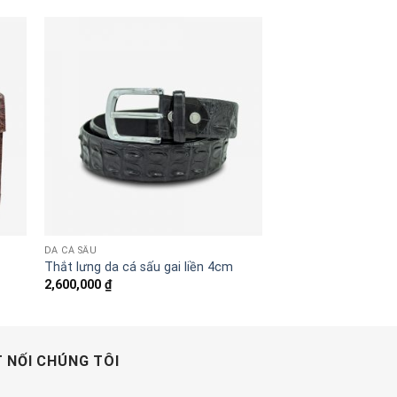
DA CÁ SẤU
Thắt lưng da cá sấu gai liền 4cm
2,600,000
₫
 NỐI CHÚNG TÔI