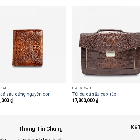
 SẤU
DA CÁ SẤU
a cá sấu đứng nguyên con
Túi da cá sấu cặp táp
0,000
₫
17,800,000
₫
KẾT
Thông Tin Chung
yện
Chính sách bảo hành