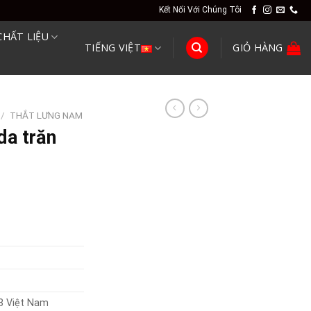
Kết Nối Với Chúng Tôi
CHẤT LIỆU
TIẾNG VIỆT
GIỎ HÀNG
/
THẮT LƯNG NAM
da trăn
3 Việt Nam