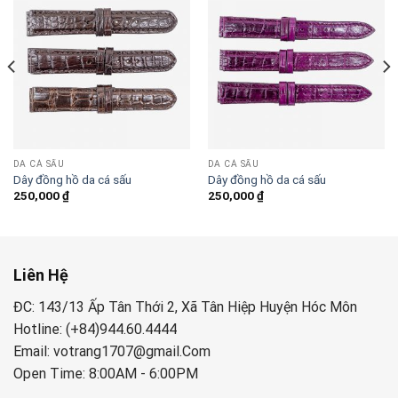
DA CÁ SẤU
DA CÁ SẤU
Dây đồng hồ da cá sấu
Dây đồng hồ da cá sấu
250,000
₫
250,000
₫
Liên Hệ
ĐC: 143/13 Ấp Tân Thới 2, Xã Tân Hiệp Huyện Hóc Môn
Hotline: (+84)944.60.4444
Email: votrang1707@gmail.Com
Open Time: 8:00AM - 6:00PM