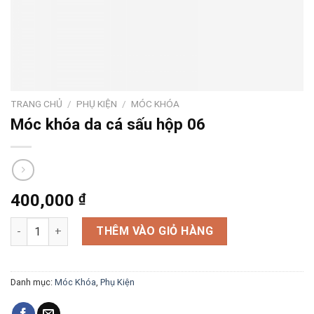
TRANG CHỦ
/
PHỤ KIỆN
/
MÓC KHÓA
Móc khóa da cá sấu hộp 06
400,000
₫
Móc khóa da cá sấu hộp 06 số lượng
THÊM VÀO GIỎ HÀNG
Danh mục:
Móc Khóa
,
Phụ Kiện