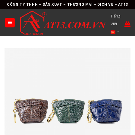
Skip
CÔNG TY TNHH – SẢN XUẤT – THƯƠNG MẠI – DỊCH VỤ – AT13
to
Tiếng
content
Việt