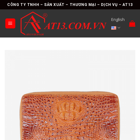
Skip
CÔNG TY TNHH – SẢN XUẤT – THƯƠNG MẠI – DỊCH VỤ – AT13
to
content
English