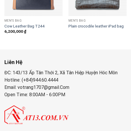
MEN'S BAG
MEN'S BAG
Cow Leather Bag T244
Plain crocodile leather iPad bag
6,200,000
₫
Liên Hệ
ĐC: 143/13 Ấp Tân Thới 2, Xã Tân Hiệp Huyện Hóc Môn
Hotline: (+84)944.60.4444
Email: votrang1707@gmail.Com
Open Time: 8:00AM - 6:00PM