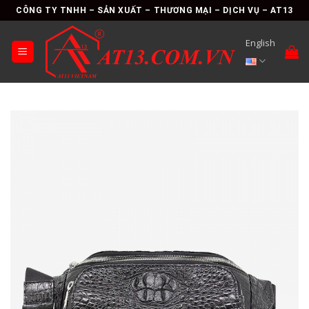
Skip
CÔNG TY TNHH – SẢN XUẤT – THƯƠNG MẠI – DỊCH VỤ – AT13
to
content
English