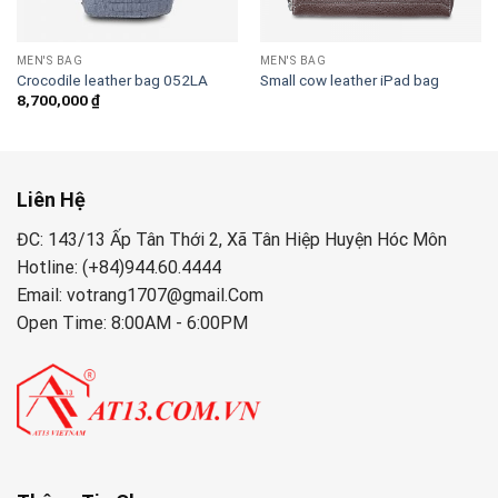
MEN'S BAG
MEN'S BAG
Crocodile leather bag 052LA
Small cow leather iPad bag
8,700,000
₫
Liên Hệ
ĐC: 143/13 Ấp Tân Thới 2, Xã Tân Hiệp Huyện Hóc Môn
Hotline: (+84)944.60.4444
Email: votrang1707@gmail.Com
Open Time: 8:00AM - 6:00PM