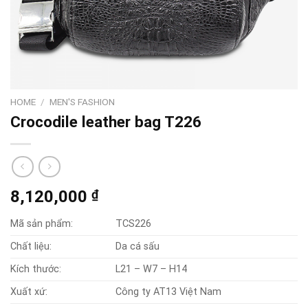
HOME
/
MEN'S FASHION
Crocodile leather bag T226
8,120,000
₫
Mã sản phẩm:
TCS226
Chất liệu:
Da cá sấu
Kích thước:
L21 – W7 – H14
Xuất xứ:
Công ty AT13 Việt Nam