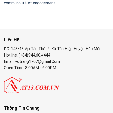
communauté et engagement
Liên Hệ
ĐC: 143/13 Ấp Tân Thới 2, Xã Tân Hiệp Huyện Hóc Môn
Hotline: (+84)944.60.4444
Email: votrang1707@gmail.Com
Open Time: 8:00AM - 6:00PM
Thông Tin Chung