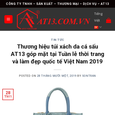
Skip
CÔNG TY TNHH – SẢN XUẤT – THƯƠNG MẠI – DỊCH VỤ – AT13
to
Tiếng
content
Việt
TIN TỨC
Thương hiệu túi xách da cá sấu
AT13 góp mặt tại Tuần lễ thời trang
và làm đẹp quốc tế Việt Nam 2019
POSTED ON
28 THÁNG MƯỜI MỘT, 2019
BY
SONTRAN
28
Th11