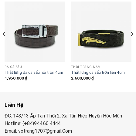
DA CÁ SẤU
THỜI TRANG NAM
Thắt lưng da cá sấu nối trơn 4cm
Thắt lưng cá sấu trơn liền 4cm
1,950,000
₫
2,600,000
₫
Liên Hệ
ĐC: 143/13 Ấp Tân Thới 2, Xã Tân Hiệp Huyện Hóc Môn
Hotline: (+84)944.60.4444
Email: votrang1707@gmail.Com