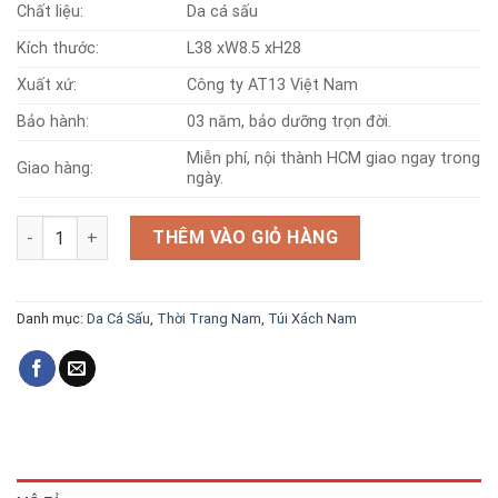
Chất liệu:
Da cá sấu
Kích thước:
L38 xW8.5 xH28
Xuất xứ:
Công ty AT13 Việt Nam
Bảo hành:
03 năm, bảo dưỡng trọn đời.
Miễn phí, nội thành HCM giao ngay trong
Giao hàng:
ngày.
Túi da cá sấu T201 số lượng
THÊM VÀO GIỎ HÀNG
Danh mục:
Da Cá Sấu
,
Thời Trang Nam
,
Túi Xách Nam