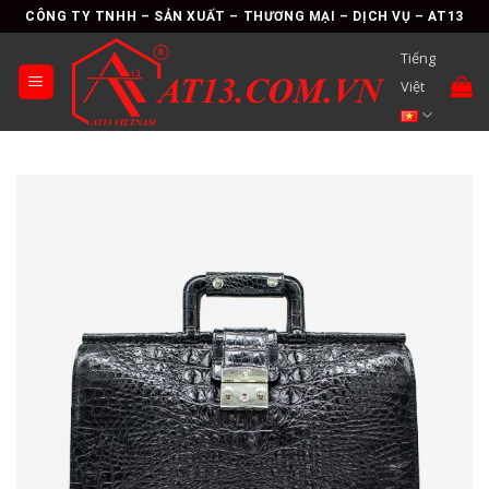
Skip
CÔNG TY TNHH – SẢN XUẤT – THƯƠNG MẠI – DỊCH VỤ – AT13
to
Tiếng
content
Việt