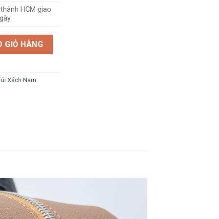
i thành HCM giao
gày.
 GIỎ HÀNG
Túi Xách Nam