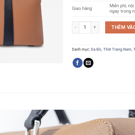
Miễn phí, nộ
Giao hàng:
ngay trong n
Túi da bò T250 số lượng
THÊM VÀO
Danh mục:
Da Bò
,
Thời Trang Nam
,