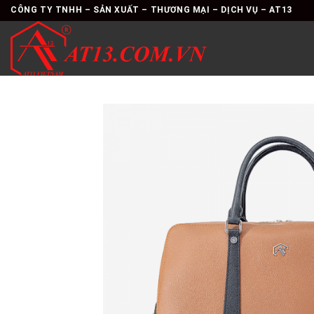
Skip
CÔNG TY TNHH – SẢN XUẤT – THƯƠNG MẠI – DỊCH VỤ – AT13
to
content