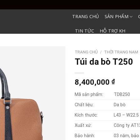
TRANG CHỦ
SẢN PHẨM
TIN TỨC
HỖ TRỢ KH
TRANG CHỦ
/
THỜI TRANG NAM
Túi da bò T250
8,400,000
₫
Mã sản phẩm:
TDB250
Chất liệu:
Da bò
Kích thước:
L43 – W22.5
Xuất xứ:
Công ty AT1
Bảo hành:
03 năm, bảo 