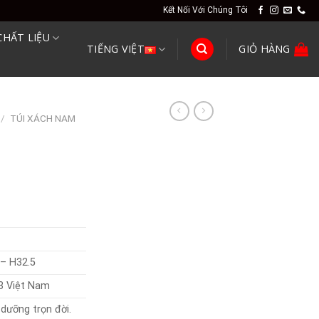
Kết Nối Với Chúng Tôi
CHẤT LIỆU
TIẾNG VIỆT
GIỎ HÀNG
/
TÚI XÁCH NAM
 – H32.5
3 Việt Nam
dưỡng trọn đời.