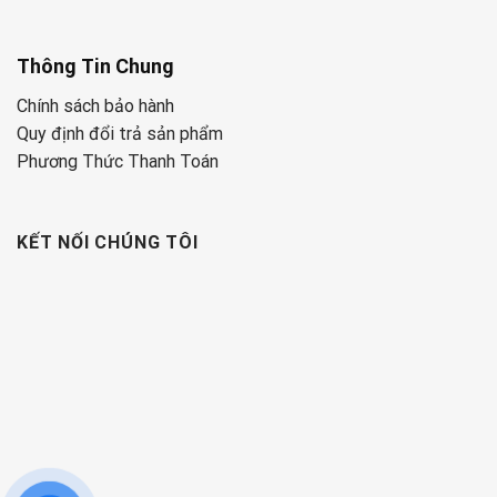
Thông Tin Chung
Chính sách bảo hành
Quy định đổi trả sản phẩm
Phương Thức Thanh Toán
KẾT NỐI CHÚNG TÔI