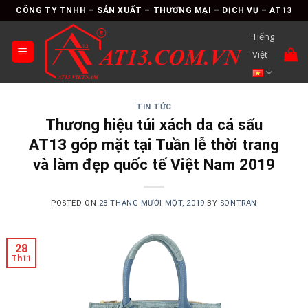
Skip
CÔNG TY TNHH – SẢN XUẤT – THƯƠNG MẠI – DỊCH VỤ – AT13
to
Tiếng
content
Việt
TIN TỨC
Thương hiệu túi xách da cá sấu
AT13 góp mặt tại Tuần lễ thời trang
và làm đẹp quốc tế Việt Nam 2019
POSTED ON
28 THÁNG MƯỜI MỘT, 2019
BY
SONTRAN
28
Th11