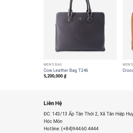
MEN'S BAG
MEN'S
 bag 052LA
Cow Leather Bag T246
Croco
5,200,000
₫
Liên Hệ
ĐC: 143/13 Ấp Tân Thới 2, Xã Tân Hiệp Hu
Hóc Môn
Hotline: (+84)944.60.4444