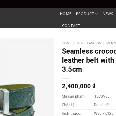
HOME
PRODUCT
NEWS
CONTACT
HOME
/
MEN'S FASHION
/
MEN’S
Seamless crocod
leather belt with
3.5cm
2,400,000
₫
Mã sản phẩm:
TLCSV35
Chất liệu:
Da cá sấu
Kích thước:
W35 x L125