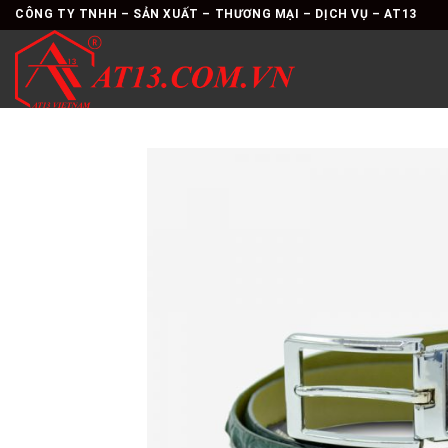
Skip
CÔNG TY TNHH – SẢN XUẤT – THƯƠNG MẠI – DỊCH VỤ – AT13
to
content