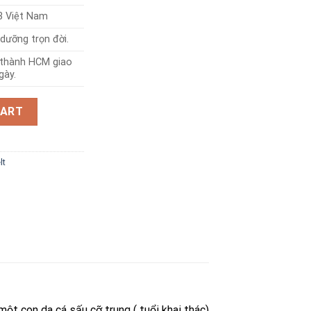
3 Việt Nam
dưỡng trọn đời.
i thành HCM giao
gày.
lt with fringes 3.5cm quantity
CART
lt
ột con da cá sấu cỡ trung ( tuổi khai thác)