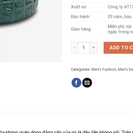
Xuất xứ:
Công ty AT1
Bảo hành:
03 năm, bảo 
Miễn phí, nộ
Giao hàng:
ngay trong n
Seamless crocodile leather be
ADD TO 
Categories:
Men's Fashion
,
Men’s be
ta không quên dòng đẳng cấp của nó là dây liền không nối. Trên m