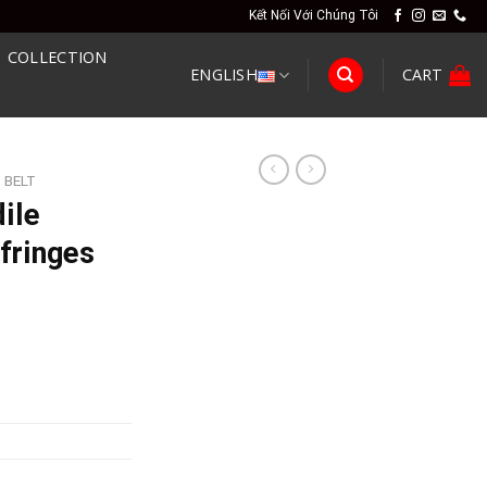
Kết Nối Với Chúng Tôi
COLLECTION
ENGLISH
CART
 BELT
ile
 fringes