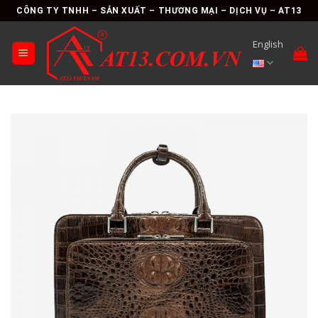
Skip
CÔNG TY TNHH – SẢN XUẤT – THƯƠNG MẠI – DỊCH VỤ – AT13
to
content
English