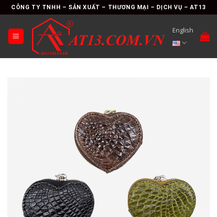
Skip
CÔNG TY TNHH – SẢN XUẤT – THƯƠNG MẠI – DỊCH VỤ – AT13
to
content
English