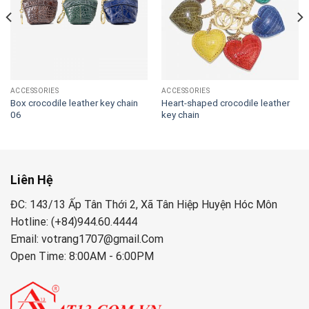
ACCESSORIES
ACCESSORIES
Box crocodile leather key chain
Heart-shaped crocodile leather
06
key chain
Liên Hệ
ĐC: 143/13 Ấp Tân Thới 2, Xã Tân Hiệp Huyện Hóc Môn
Hotline: (+84)944.60.4444
Email: votrang1707@gmail.Com
Open Time: 8:00AM - 6:00PM