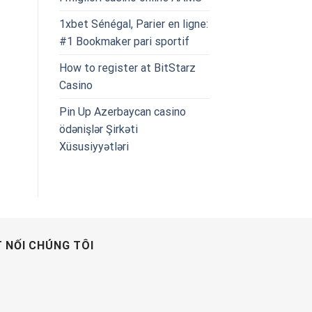
1xbet Sénégal, Parier en ligne:
#1 Bookmaker pari sportif
How to register at BitStarz
Casino
Pin Up Azerbaycan casino
ödənişlər Şirkəti
Xüsusiyyətləri
 NỐI CHÚNG TÔI