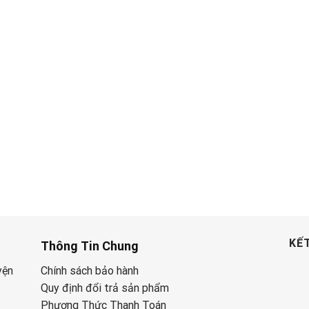
KẾT
Thông Tin Chung
yện
Chính sách bảo hành
Quy định đổi trả sản phẩm
Phương Thức Thanh Toán