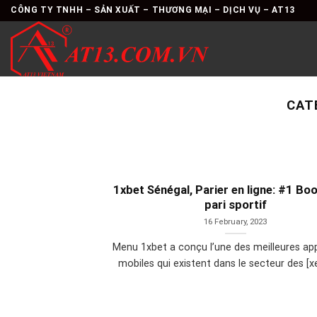
Skip
CÔNG TY TNHH – SẢN XUẤT – THƯƠNG MẠI – DỊCH VỤ – AT13
to
content
CAT
1xbet Sénégal, Parier en ligne: #1 B
pari sportif
16 February, 2023
Menu 1xbet a conçu l’une des meilleures app
mobiles qui existent dans le secteur des [x