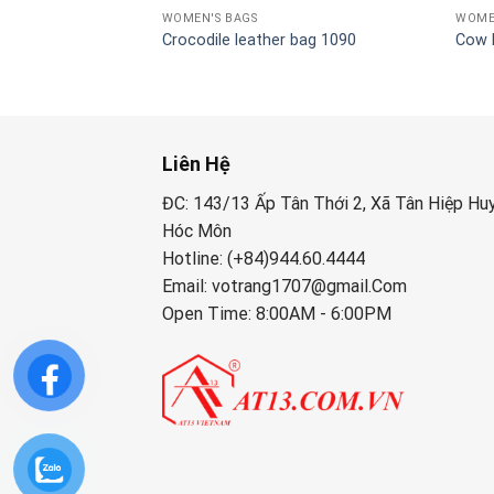
WOMEN'S BAGS
WOME
T264
Crocodile leather bag 1090
Cow 
Liên Hệ
ĐC: 143/13 Ấp Tân Thới 2, Xã Tân Hiệp Hu
Hóc Môn
Hotline: (+84)944.60.4444
Email: votrang1707@gmail.Com
Open Time: 8:00AM - 6:00PM