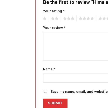
Be the first to review “Hima
Your rating
*
1
2
3
4
5
Your review
*
Name
*
Save my name, email, and website 