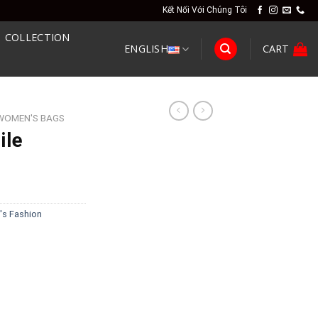
Kết Nối Với Chúng Tôi
COLLECTION
ENGLISH
CART
WOMEN'S BAGS
ile
3
s Fashion