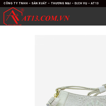
Skip
CÔNG TY TNHH – SẢN XUẤT – THƯƠNG MẠI – DỊCH VỤ – AT13
to
content