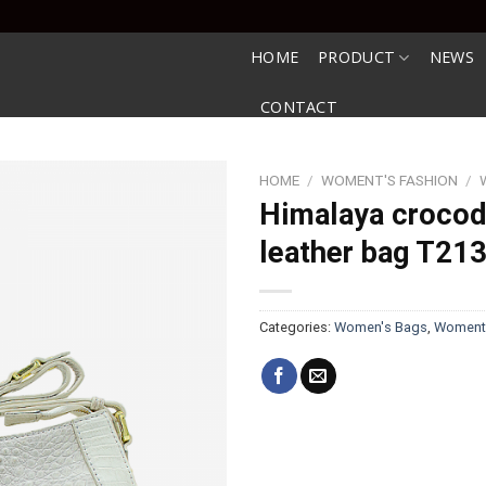
HOME
PRODUCT
NEWS
CONTACT
HOME
/
WOMENT'S FASHION
/
Himalaya crocod
leather bag T21
Categories:
Women's Bags
,
Woment'