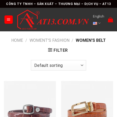
Skip
CÔNG TY TNHH – SẢN XUẤT – THƯƠNG MẠI – DỊCH VỤ – AT13
to
content
English
HOME
/
WOMENT'S FASHION
/
WOMEN'S BELT
FILTER