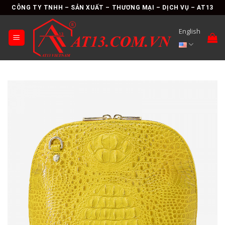
Skip
CÔNG TY TNHH – SẢN XUẤT – THƯƠNG MẠI – DỊCH VỤ – AT13
to
content
English