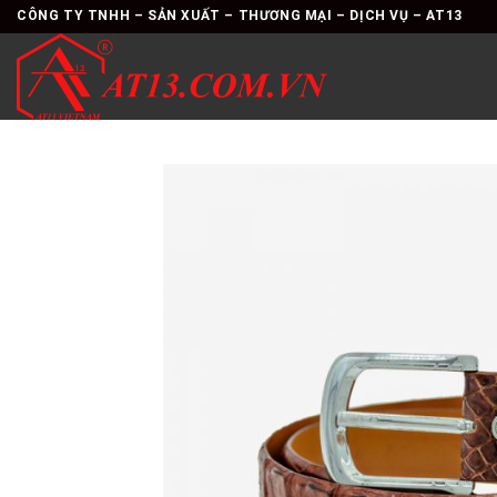
Skip
CÔNG TY TNHH – SẢN XUẤT – THƯƠNG MẠI – DỊCH VỤ – AT13
to
content