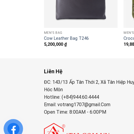
MEN'S BAG
MEN'S
 T255
Cow Leather Bag T246
Croco
5,200,000
₫
19,8
Liên Hệ
ĐC: 143/13 Ấp Tân Thới 2, Xã Tân Hiệp Hu
Hóc Môn
Hotline: (+84)944.60.4444
Email: votrang1707@gmail.Com
Open Time: 8:00AM - 6:00PM