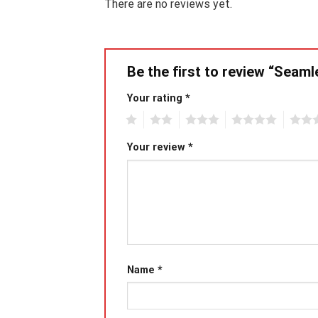
There are no reviews yet.
Be the first to review “Seaml
Your rating
*
1
2
3
4
5
Your review
*
Name
*