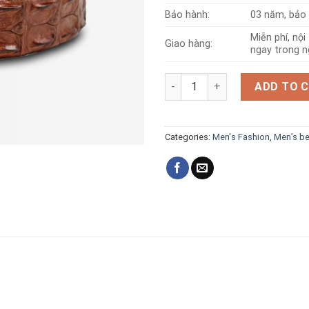
Bảo hành:
03 năm, bảo 
Miễn phí, nộ
Giao hàng:
ngay trong n
Seamless crocodile leather be
ADD TO 
Categories:
Men's Fashion
,
Men’s be