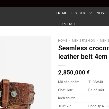
HOME
PRODUCT
NEWS
CONTACT
HOME
/
MEN'S FASHION
/
MEN’S
Seamless crocod
leather belt 4cm
2,850,000
₫
Mã sản phẩm:
TLCSV40
Chất liệu:
Da cá sấu
Kích thước:
Xuất xứ:
Công ty AT1