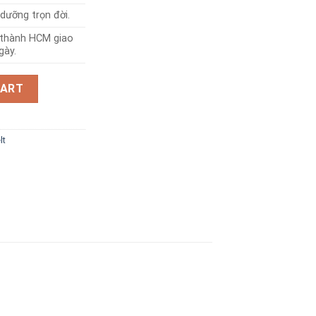
dưỡng trọn đời.
i thành HCM giao
gày.
lt 4cm quantity
CART
lt