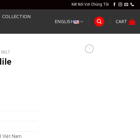
Kết Nối Với Chúng Tôi
COLLECTION
ENGLISH
CART
 BELT
ile
3 Việt Nam