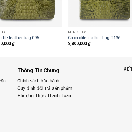
 BAG
MEN'S BAG
dile leather bag 096
Crocodile leather bag T136
80,000
₫
8,800,000
₫
KẾT
Thông Tin Chung
yện
Chính sách bảo hành
Quy định đổi trả sản phẩm
Phương Thức Thanh Toán